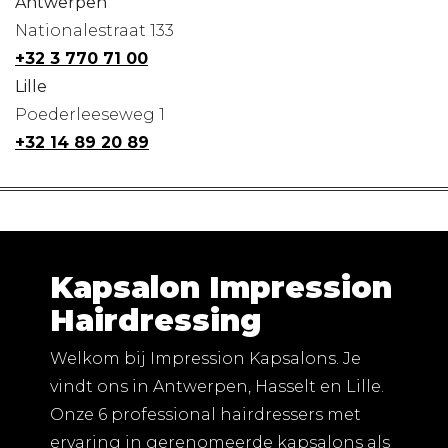
Antwerpen
Nationalestraat 133
+32 3 770 71 00
Lille
Poederleeseweg 1
+32 14 89 20 89
Kapsalon Impression
Hairdressing
Welkom bij Impression Kapsalons. Je
vindt ons in Antwerpen, Hasselt en Lille.
Onze 6 professional hairdressers met
ervaring in gerenomeerde kapsalons als